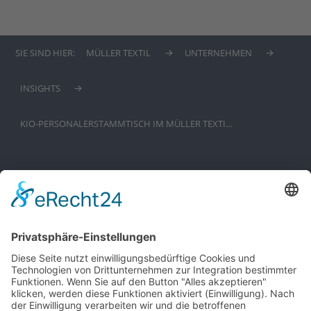
SIE SIND HIER:
MÜLLER TEXTIL
UNTERNEHMEN
INSIGHTS
KIO-PERSONALERSTAMMTISCH IM MÜLLER TEXTI…
WIR SIND MÜLLER TEXTIL,
der weltweit führende spezialisierte Hersteller von
Abstandsgewirken. Egal ob es um dreidimensionale
Abstandsgewirke, 3D-Textilien, Kaschiermaterialien oder
Abstandshalter geht: MÜLLER TEXTIL erfüllt als globales
Familienunternehmen höchste Ansprüche im Bereich
technischer, dreidimensionaler Textilien.