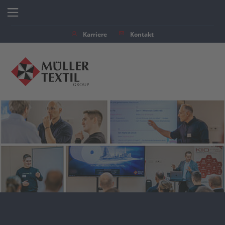
Karriere
Kontakt
Zurück
Unternehmen
Über uns
Partner
Standorte weltweit
Downloads
Karriere
Insights